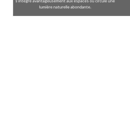
s’intègre avantageusement aux espaces où circule une
lumière naturelle abondante.
Sans vis apparente
Pentures soudées
Fermeture aimantée