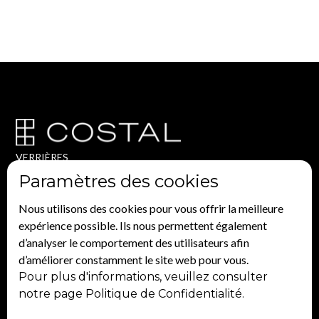
VERRIÈRES
Conception
Paramètres des cookies
Estimation
Fiche entretien
Nous utilisons des cookies pour vous offrir la meilleure
FAQ
expérience possible. Ils nous permettent également
COSTAL
d’analyser le comportement des utilisateurs afin
Contact
d’améliorer constamment le site web pour vous.
Histoire
Pour plus d'informations, veuillez consulter
Projets
Blogue
notre page Politique de Confidentialité.
3220 1RE Rue ,