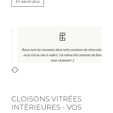
En savoir plus
on
Rares sont les moments dans cette aventure de rénovation
e
où je n’ai eu rien à redire! J’ai même été contente de faire
to
mon virement! ;)
CLOISONS VITRÉES
INTÉRIEURES - VOS