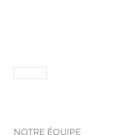
Loquet dissimulé
Gâche anti-poussière
Estimation
NOTRE ÉQUIPE