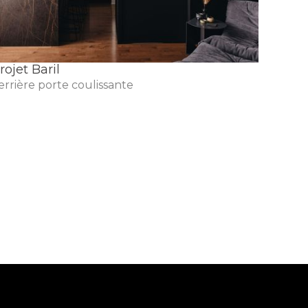
rojet Baril
Projet
errière porte coulissante
Verrièr